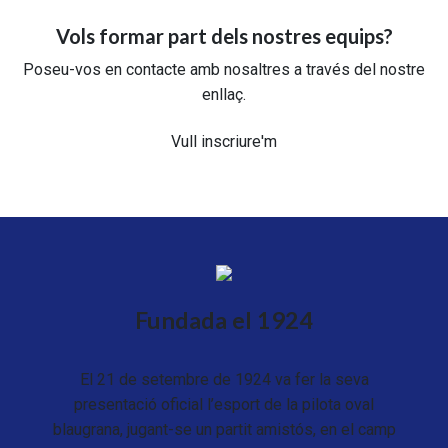
Vols formar part dels nostres equips?
Poseu-vos en contacte amb nosaltres a través del nostre
enllaç.
Vull inscriure'm
Fundada el 1924
El 21 de setembre de 1924 va fer la seva
presentació oficial l’esport de la pilota oval
blaugrana, jugant-se un partit amistós, en el camp