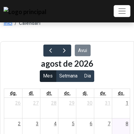
Inici
Calendari
Avui
agost de 2026
Mes
Setmana
Dia
dg.
dl.
dt.
dc.
dj.
dv.
ds.
26
27
28
29
30
31
1
2
3
4
5
6
7
8