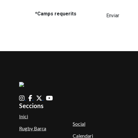
*Camps requerits
Enviar
Seccions
Inici
Social
Rugby Barça
Calendari